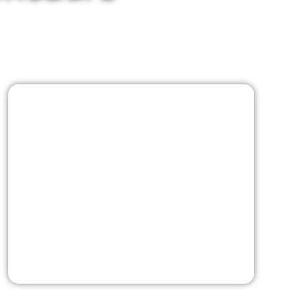
Vernetztes Hyaluron
ab 250,- Euro
Unvernetztes Hyaluron
ab 200,- Euro
*weitere Information
finden Sie in unseren FAQs